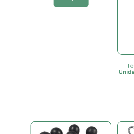
Te
Unid