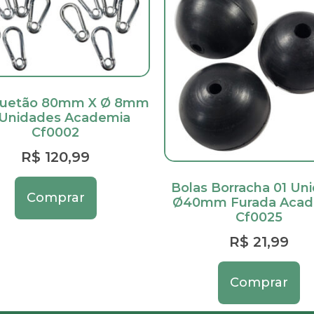
uetão 80mm X Ø 8mm
 Unidades Academia
Cf0002
R$
120,99
Bolas Borracha 01 Un
Comprar
Ø40mm Furada Acad
Cf0025
R$
21,99
Comprar