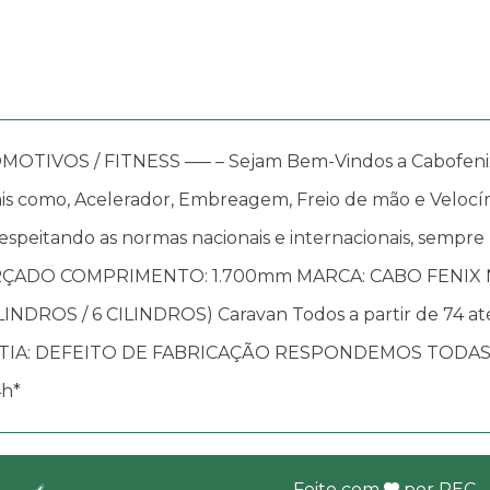
OS / FITNESS —– – Sejam Bem-Vindos a Cabofenix, in
s como, Acelerador, Embreagem, Freio de mão e Velocím
speitando as normas nacionais e internacionais, sempre
ORÇADO COMPRIMENTO: 1.700mm MARCA: CABO FENIX 
CILINDROS / 6 CILINDROS) Caravan Todos a partir de 74 
IA: DEFEITO DE FABRICAÇÃO RESPONDEMOS TODAS 
h*
Feito com
por
REC
.