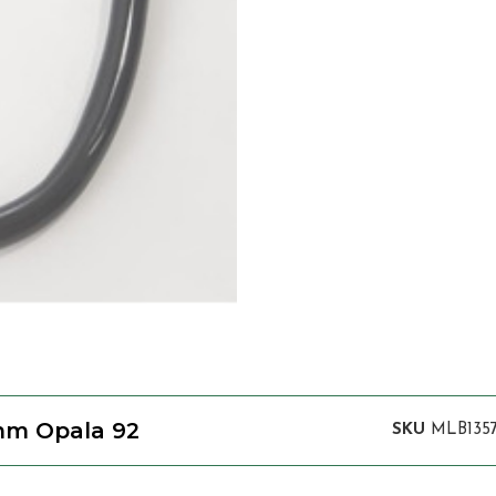
m Opala 92
SKU
MLB1357