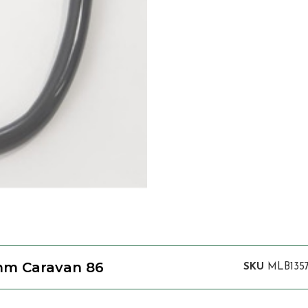
m Caravan 86
SKU
MLB1357