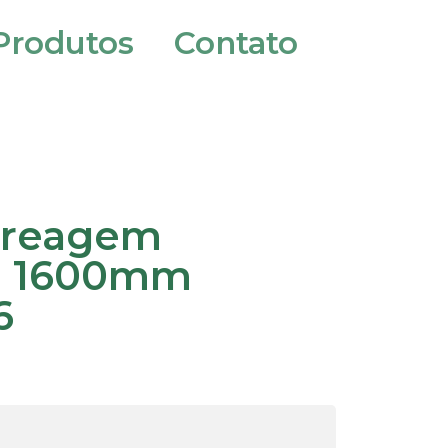
Produtos
Contato
breagem
o 1600mm
6