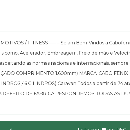
OS / FITNESS —– – Sejam Bem-Vindos a Cabofenix, in
s como, Acelerador, Embreagem, Freio de mão e Velocím
speitando as normas nacionais e internacionais, sempre
ORÇADO COMPRIMENTO 1.600mm) MARCA: CABO FENIX 
CILINDROS / 6 CILINDROS) Caravan Todos a partir de 74 
 DEFEITO DE FABRICA RESPONDEMOS TODAS AS DÚV
Feito com
por
REC
.