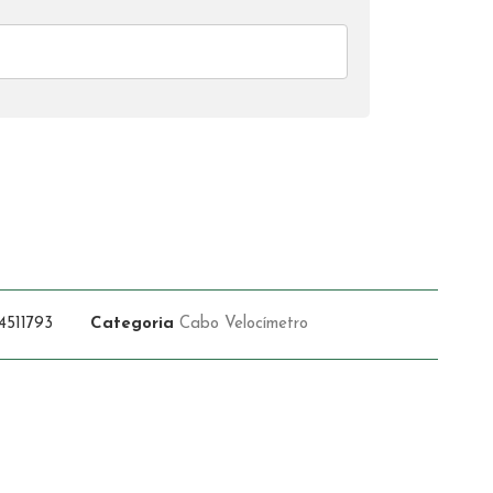
511793
Categoria
Cabo Velocímetro