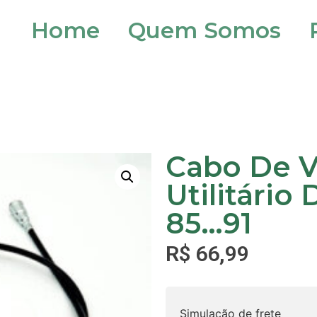
Home
Quem Somos
Cabo De V
Utilitári
85…91
R$
66,99
Simulação de frete