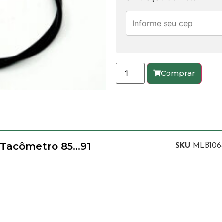
Comprar
0 Tacômetro 85…91
SKU
MLB1064