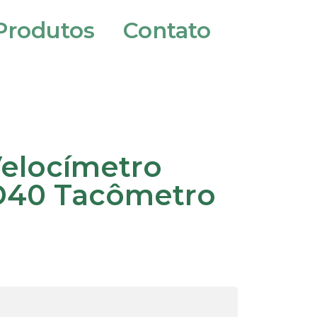
Produtos
Contato
elocímetro
o D40 Tacômetro