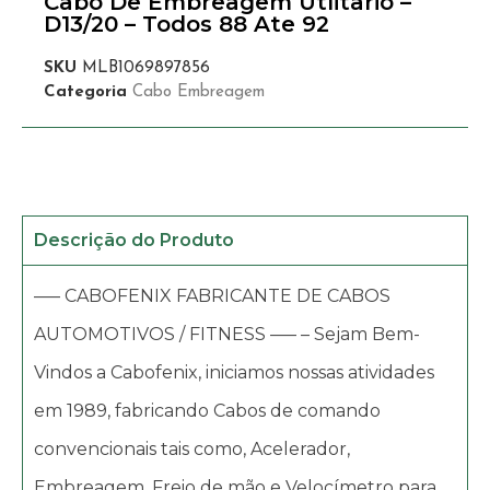
Cabo De Embreagem Utlitario –
D13/20 – Todos 88 Ate 92
SKU
MLB1069897856
Categoria
Cabo Embreagem
Descrição do Produto
—– CABOFENIX FABRICANTE DE CABOS
AUTOMOTIVOS / FITNESS —– – Sejam Bem-
Vindos a Cabofenix, iniciamos nossas atividades
em 1989, fabricando Cabos de comando
convencionais tais como, Acelerador,
Embreagem, Freio de mão e Velocímetro para