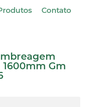
Produtos
Contato
Embreagem
o 1600mm Gm
6