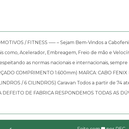
OS / FITNESS —– – Sejam Bem-Vindos a Cabofenix, in
s como, Acelerador, Embreagem, Freio de mão e Velocím
speitando as normas nacionais e internacionais, sempre
ORÇADO COMPRIMENTO 1.600mm) MARCA: CABO FENIX 
CILINDROS / 6 CILINDROS) Caravan Todos a partir de 74 
 DEFEITO DE FABRICA RESPONDEMOS TODAS AS DÚV
Feito com
por
REC
.