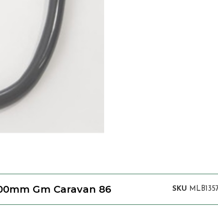
600mm Gm Caravan 86
SKU
MLB135