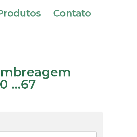
Produtos
Contato
Embreagem
0 …67