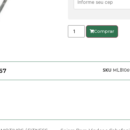
Comprar
67
SKU
MLB106