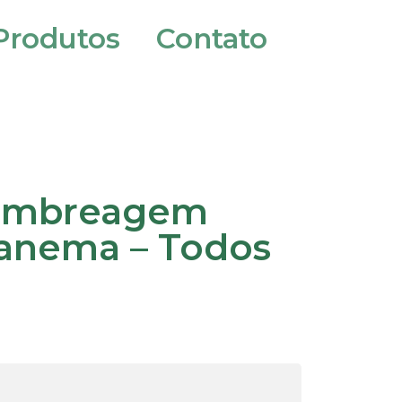
Produtos
Contato
Embreagem
panema – Todos