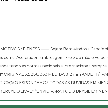
OS / FITNESS —– – Sejam Bem-Vindos a Cabofenix, in
s como, Acelerador, Embreagem, Freio de mão e Velocím
speitando as normas nacionais e internacionais, sempre
 ) N° ORIGINAL 52. 286. 868 MEDIDA 812 mm KADETT/
ABRICAÇÃO ESPONDEMOS TODAS AS DÚVIDAS EM MEN
 MERCADO LIVRE* *ENVIO PARA TODO BRASIL EM MEN