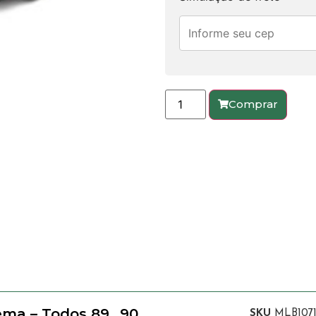
Comprar
ema – Todos 89…90
SKU
MLB107