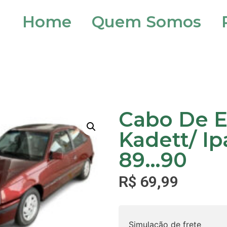
Home
Quem Somos
Cabo De 
Kadett/ I
89…90
R$
69,99
Simulação de frete