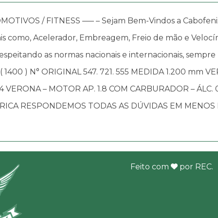
OS / FITNESS —– – Sejam Bem-Vindos a Cabofenix, in
s como, Acelerador, Embreagem, Freio de mão e Velocím
speitando as normas nacionais e internacionais, sempre
 1400 ) N° ORIGINAL 547. 721. 555 MEDIDA 1.200 mm V
/ 94 VERONA – MOTOR AP. 1.8 COM CARBURADOR – ÁLC. 0
BRICA RESPONDEMOS TODAS AS DÚVIDAS EM MENOS D
Feito com
por
REC
.