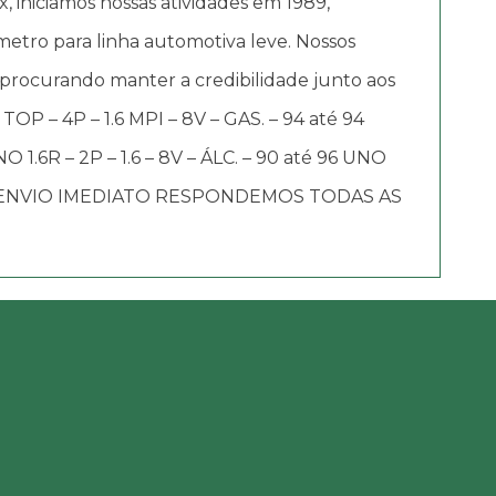
iciamos nossas atividades em 1989,
etro para linha automotiva leve. Nossos
 procurando manter a credibilidade junto aos
P – 4P – 1.6 MPI – 8V – GAS. – 94 até 94
O 1.6R – 2P – 1.6 – 8V – ÁLC. – 90 até 96 UNO
AÇÃO ENVIO IMEDIATO RESPONDEMOS TODAS AS