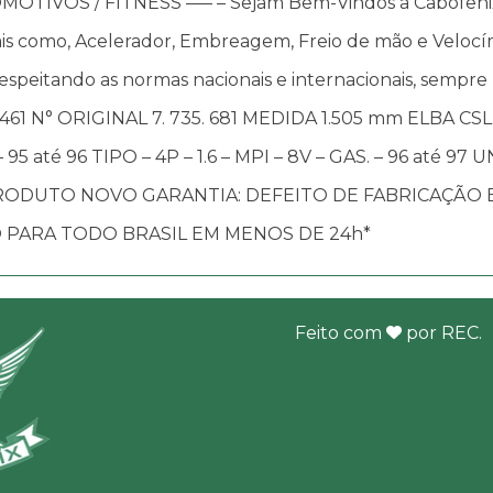
OS / FITNESS —– – Sejam Bem-Vindos a Cabofenix, in
s como, Acelerador, Embreagem, Freio de mão e Velocím
speitando as normas nacionais e internacionais, sempre
1 N° ORIGINAL 7. 735. 681 MEDIDA 1.505 mm ELBA CSL TO
95 até 96 TIPO – 4P – 1.6 – MPI – 8V – GAS. – 96 até 97 UN
4 até 96 PRODUTO NOVO GARANTIA: DEFEITO DE FABRIC
 PARA TODO BRASIL EM MENOS DE 24h*
Feito com
por
REC
.