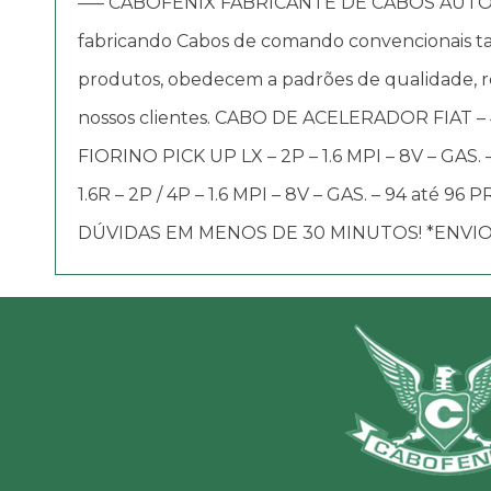
—– CABOFENIX FABRICANTE DE CABOS AUTOMOTIV
fabricando Cabos de comando convencionais tai
produtos, obedecem a padrões de qualidade, re
nossos clientes. CABO DE ACELERADOR FIAT – 46
FIORINO PICK UP LX – 2P – 1.6 MPI – 8V – GAS. – 
1.6R – 2P / 4P – 1.6 MPI – 8V – GAS. – 9
DÚVIDAS EM MENOS DE 30 MINUTOS! *ENVIO