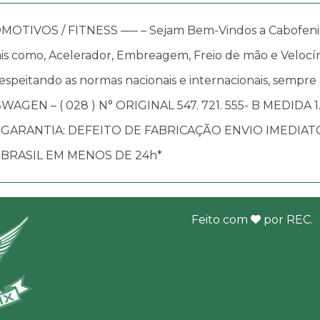
OS / FITNESS —– – Sejam Bem-Vindos a Cabofenix, in
s como, Acelerador, Embreagem, Freio de mão e Velocím
speitando as normas nacionais e internacionais, sempre
GEN – ( 028 ) N° ORIGINAL 547. 721. 555- B MEDIDA 1
GARANTIA: DEFEITO DE FABRICAÇÃO ENVIO IMEDIA
BRASIL EM MENOS DE 24h*
Feito com
por
REC
.