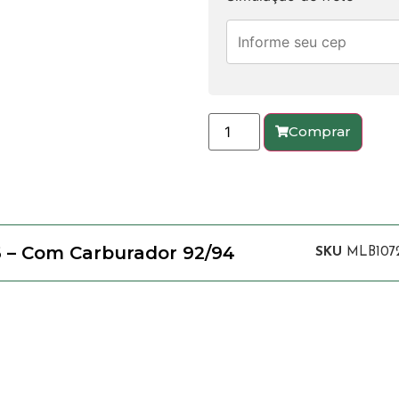
Comprar
6 – Com Carburador 92/94
SKU
MLB107