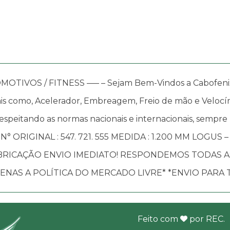
OS / FITNESS —– – Sejam Bem-Vindos a Cabofenix, in
s como, Acelerador, Embreagem, Freio de mão e Velocím
speitando as normas nacionais e internacionais, sempre
 N° ORIGINAL : 547. 721. 555 MEDIDA : 1.200 MM LOGUS 
BRICAÇÃO ENVIO IMEDIATO! RESPONDEMOS TODAS A
NAS A POLÍTICA DO MERCADO LIVRE* *ENVIO PARA 
Feito com
por
REC
.