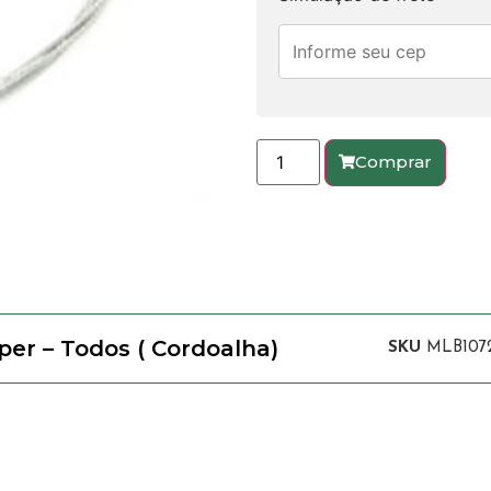
Comprar
per – Todos ( Cordoalha)
SKU
MLB107