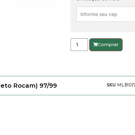
Comprar
ceto Rocam) 97/99
SKU
MLB107