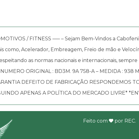
OS / FITNESS —– – Sejam Bem-Vindos a Cabofenix, in
s como, Acelerador, Embreagem, Freio de mão e Velocím
speitando as normas nacionais e internacionais, sempre
 ) NUMERO ORIGINAL : BD3M. 9A 758-A – MEDIDA : 938 
ARANTIA DEFEITO DE FABRICAÇÃO RESPONDEMOS TO
UINDO APENAS A POLÍTICA DO MERCADO LIVRE* *EN
Feito com
por
REC
.