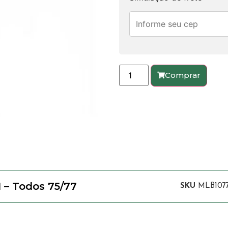
Comprar
I – Todos 75/77
SKU
MLB107