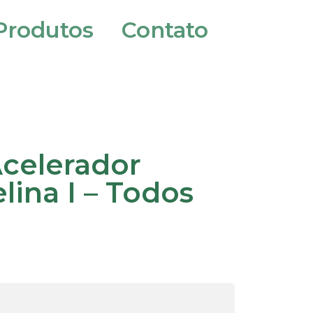
Produtos
Contato
celerador
elina I – Todos